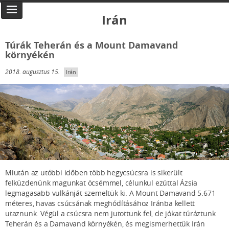
Irán
Túrák Teherán és a Mount Damavand
környékén
2018. augusztus 15.
Irán
Miután az utóbbi időben több hegycsúcsra is sikerült
felküzdenünk magunkat öcsémmel, célunkul ezúttal Ázsia
legmagasabb vulkánját szemeltük ki. A Mount Damavand 5.671
méteres, havas csúcsának meghódításához Iránba kellett
utaznunk. Végül a csúcsra nem jutottunk fel, de jókat túráztunk
Teherán és a Damavand környékén, és megismerhettük Irán