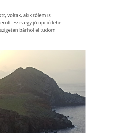
t, voltak, akik tőlem is
rült. Ez is egy jó opció lehet
a szigeten bárhol el tudom