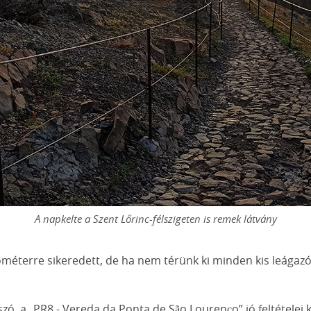
A napkelte a Szent Lőrinc-félszigeten is remek látvány
lométerre sikeredett, de ha nem térünk ki minden kis leágazó
zó, a „PR8 - Vereda da Ponta de São Lourenço” jó feltételei