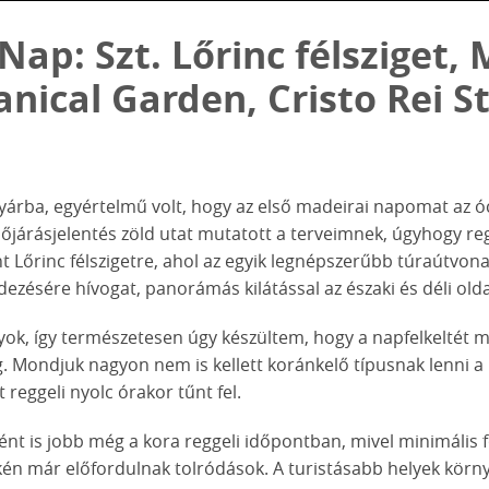
ap: Szt. Lőrinc félsziget, 
nical Garden, Cristo Rei S
nyárba, egyértelmű volt, hogy az első madeirai napomat az
dőjárásjelentés zöld utat mutatott a terveimnek, úgyhogy regg
t Lőrinc félszigetre, ahol az egyik legnépszerűbb túraútvona
edezésére hívogat, panorámás kilátással az északi és déli old
ok, így természetesen úgy készültem, hogy a napfelkeltét má
. Mondjuk nagyon nem is kellett koránkelő típusnak lenni a
 reggeli nyolc órakor tűnt fel.
ént is jobb még a kora reggeli időpontban, mivel minimális 
én már előfordulnak tolródások. A turistásabb helyek körny