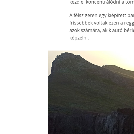
kezd el koncentrálódni a tö
A félszigeten egy kiépített p
frissebbek voltak ezen a regge
azok számára, akik autó bérlé
képzelni.