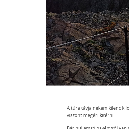
A túra távja nekem kilenc ki
viszont megéri kitérni.
Bár hullámzó ösvényről van s