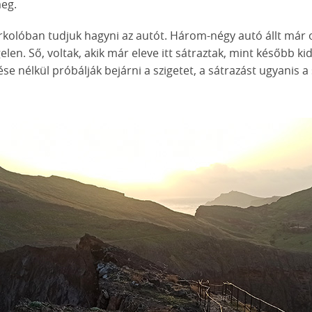
meg.
arkolóban tudjuk hagyni az autót. Három-négy autó állt már ot
len. Ső, voltak, akik már eleve itt sátraztak, mint később kide
se nélkül próbálják bejárni a szigetet, a sátrazást ugyanis 