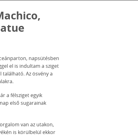
Machico,
tatue
 óceánparton, napsütésben
el el is indultam a sziget
l található. Az ösvény a
alakra.
r a félsziget egyik
 nap első sugarainak
forgalom van az utakon,
ékén is körülbelül ekkor