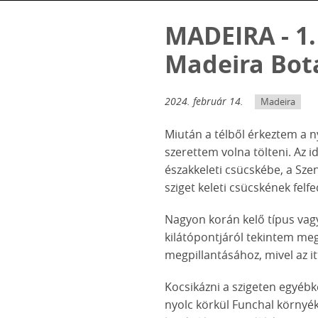
MADEIRA - 1.N
Madeira Bota
2024. február 14.
Madeira
Miután a télből érkeztem a 
szerettem volna tölteni. Az i
északkeleti csücskébe, a Szen
sziget keleti csücskének felf
Nagyon korán kelő típus vagy
kilátópontjáról tekintem meg
megpillantásához, mivel az itt
Kocsikázni a szigeten egyébk
nyolc körkül Funchal környék