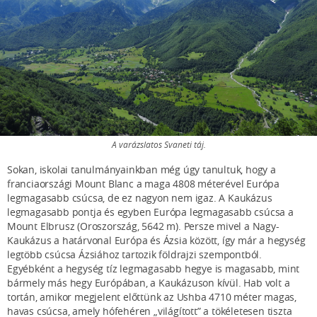
A varázslatos Svaneti táj.
Sokan, iskolai tanulmányainkban még úgy tanultuk, hogy a
franciaországi Mount Blanc a maga 4808 méterével Európa
legmagasabb csúcsa, de ez nagyon nem igaz. A Kaukázus
legmagasabb pontja és egyben Európa legmagasabb csúcsa a
Mount Elbrusz (Oroszország, 5642 m). Persze mivel a Nagy-
Kaukázus a határvonal Európa és Ázsia között, így már a hegység
legtöbb csúcsa Ázsiához tartozik földrajzi szempontból.
Egyébként a hegység tíz legmagasabb hegye is magasabb, mint
bármely más hegy Európában, a Kaukázuson kívül. Hab volt a
tortán, amikor megjelent előttünk az Ushba 4710 méter magas,
havas csúcsa, amely hófehéren „világított” a tökéletesen tiszta