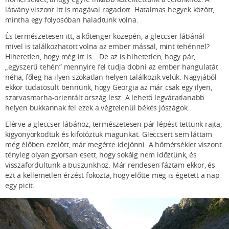
látvány viszont itt is magával ragadott. Hatalmas hegyek között,
mintha egy folyosóban haladtunk volna.
És természetesen itt, a kőtenger közepén, a gleccser lábánál
mivel is találkozhatott volna az ember mással, mint tehénnel?
Hihetetlen, hogy még itt is… De az is hihetetlen, hogy pár,
„egyszerű tehén” mennyire fel tudja dobni az ember hangulatát
néha, főleg ha ilyen szokatlan helyen találkozik velük. Nagyjából
ekkor tudatosult bennünk, hogy Georgia az már csak egy ilyen,
szarvasmarha-orientált ország lesz. A lehető legváratlanabb
helyen bukkannak fel ezek a végtelenül békés jószágok.
Elérve a gleccser lábához, természetesen pár lépést tettünk rajta,
kigyönyörködtük és kifotóztuk magunkat. Gleccsert sem láttam
még élőben ezelőtt, már megérte idejönni. A hőmérséklet viszont
tényleg olyan gyorsan esett, hogy sokáig nem időztünk, és
visszafordultunk a buszunkhoz. Már rendesen fáztam ekkor, és
ezt a kellemetlen érzést fokozta, hogy előtte meg is égetett a nap
egy picit.