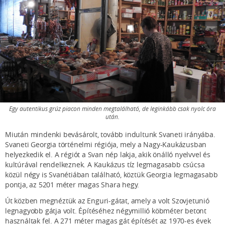
Egy autentikus grúz piacon minden megtalálható, de leginkább csak nyolc óra
után.
Miután mindenki bevásárolt, tovább indultunk Svaneti irányába.
Svaneti Georgia történelmi régiója, mely a Nagy-Kaukázusban
helyezkedik el. A régiót a Svan nép lakja, akik önálló nyelvvel és
kultúrával rendelkeznek. A Kaukázus tíz legmagasabb csúcsa
közül négy is Svanétiában található, köztük Georgia legmagasabb
pontja, az 5201 méter magas Shara hegy.
Út közben megnéztük az Enguri-gátat, amely a volt Szovjetunió
legnagyobb gátja volt. Építéséhez négymillió köbméter betont
használtak fel. A 271 méter magas gát építését az 1970-es évek