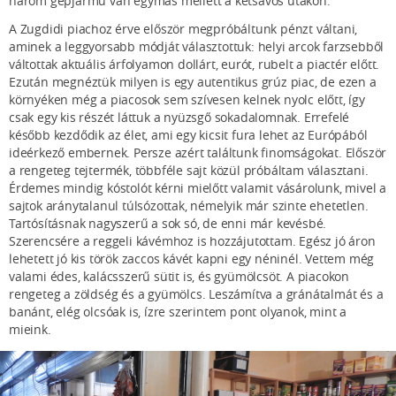
három gépjármű van egymás mellett a kétsávos utakon.
A Zugdidi piachoz érve először megpróbáltunk pénzt váltani,
aminek a leggyorsabb módját választottuk: helyi arcok farzsebből
váltottak aktuális árfolyamon dollárt, eurót, rubelt a piactér előtt.
Ezután megnéztük milyen is egy autentikus grúz piac, de ezen a
környéken még a piacosok sem szívesen kelnek nyolc előtt, így
csak egy kis részét láttuk a nyüzsgő sokadalomnak. Errefelé
később kezdődik az élet, ami egy kicsit fura lehet az Európából
ideérkező embernek. Persze azért találtunk finomságokat. Először
a rengeteg tejtermék, többféle sajt közül próbáltam választani.
Érdemes mindig kóstolót kérni mielőtt valamit vásárolunk, mivel a
sajtok aránytalanul túlsózottak, némelyik már szinte ehetetlen.
Tartósításnak nagyszerű a sok só, de enni már kevésbé.
Szerencsére a reggeli kávémhoz is hozzájutottam. Egész jó áron
lehetett jó kis török zaccos kávét kapni egy néninél. Vettem még
valami édes, kalácsszerű sütit is, és gyümölcsöt. A piacokon
rengeteg a zöldség és a gyümölcs. Leszámítva a gránátalmát és a
banánt, elég olcsóak is, ízre szerintem pont olyanok, mint a
mieink.