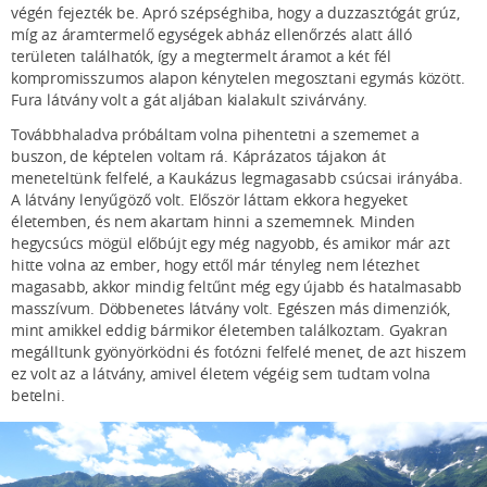
végén fejezték be. Apró szépséghiba, hogy a duzzasztógát grúz,
míg az áramtermelő egységek abház ellenőrzés alatt álló
területen találhatók, így a megtermelt áramot a két fél
kompromisszumos alapon kénytelen megosztani egymás között.
Fura látvány volt a gát aljában kialakult szivárvány.
Továbbhaladva próbáltam volna pihentetni a szememet a
buszon, de képtelen voltam rá. Káprázatos tájakon át
meneteltünk felfelé, a Kaukázus legmagasabb csúcsai irányába.
A látvány lenyűgöző volt. Először láttam ekkora hegyeket
életemben, és nem akartam hinni a szememnek. Minden
hegycsúcs mögül előbújt egy még nagyobb, és amikor már azt
hitte volna az ember, hogy ettől már tényleg nem létezhet
magasabb, akkor mindig feltűnt még egy újabb és hatalmasabb
masszívum. Döbbenetes látvány volt. Egészen más dimenziók,
mint amikkel eddig bármikor életemben találkoztam. Gyakran
megálltunk gyönyörködni és fotózni felfelé menet, de azt hiszem
ez volt az a látvány, amivel életem végéig sem tudtam volna
betelni.