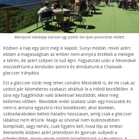
Mennyivel másképp tud esni egy pohár ital ilyen panoráma mellett.
Közben a nap egy picit meg is kapott. Sunyi módon, mivel azért
ebben a magasságban az ember nem annyira érzékeli a meleget
a bőrén, de azért szépen le tud égni. Fogyasztás után a felvonóval
visszatértünk a kiindulási pontra és elindultunk a Chalaadi-
gleccser irányába.
Ezt a gleccser-túrát meg lehet csinálni Mestiából is, de mi csak az
utolsó pár kilométeres szakaszt sétáltuk le a hídtól kezdődően. A
túra egy függőhídon való átkeléssel kezdődött, ekkor még
kellemes időben. Rövidebb erdei szakasz után egy hosszabb és
nem is annyira egyszerű rész következett, ahol köveken,
szikladarabokon kellett haladni hosszasan, amíg csak a gleccser
lábához nem értünk. Maga az útvonal nem különösebben
komplikált, vagy nehéz, csak figyelni kell, hová lép az ember.
Menetelés közben azért jelentősen és gyorsan süllyedt a
hőmérséklet, ahogy egyre inkább közelítettünk a célunkhoz. A