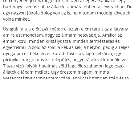
reményében jöttek mögöttünk, hiszen az egész Kaukázus egy
bazi nagy svédasztal az állatok számára ebben az évszakban. De
egy nagyon jópofa dolog volt ez is, nem tudom meddig követtek
volna minket.
Ushguli faluja előtt pár méterrel aztán elém tárult az a látvány,
amire azt mondtam, hogy ez álmaim netovábbja. Amikor az
ember körül minden kristálytiszta, minden természetes és
egyértelmű. A zöld az zöld, a kék az kék, a helyből pedig a teljes
nyugalom és béke érzése árad. Távol, a világtól elzárva, egy
picinyke, hangulatos kis település, hegyóriásokkal körbeölelve.
Tiszta vizű folyók, hatalmas zöld legelők, szabadon legelésző
állatok a lábam mellett. Úgy éreztem magam, mintha
Meseországba csöppentem volna, ahol csak minden szép és jó
lehet, ahol nincs gonosz és nem történhet soha semmi rossz.
Fantasztikus hatással volt rám ez a hely végig ottjártamkor.