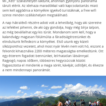
Mi „Keti” szálláshelyén laktunk, ahonnan gyönyörű panoráma
tárult elénk. Az idehaza maradókkal való kapcsolattartás miatt
sem kell aggódnia a környékre igyekvő turistáknak, a free wifi
szinte minden szálláshelyen megtalálható.
A nap hátralévő részére adott volt a lehetőség, hogy aki szeretne
az lefekhet pihenni, de aki úgy gondolja, hogy még bírja talpon,
az még bevállalhat egy kis túrát. Mondanom sem kell, hogy a
kalandvágy magasan fölülmúlta a fáradtságérzetünket és
elindultunk felfedezni a környéket. Első utunk egy közeli
síközponthoz vezetett, ahol most nyár lévén nem volt hó, viszont a
felvonót kihasználva 2200 méteres magasságba emelkedtünk. Ott
egy étterem fogadott bennünket, leírhatatlan látvánnyal.
Ragyogó, napos időben, többezres hegycsúcsok között
fogyasztotta el mindenki a maga sörét, kávéját, üdítőjét, és élvezte
a nem mindennapi panorámát.