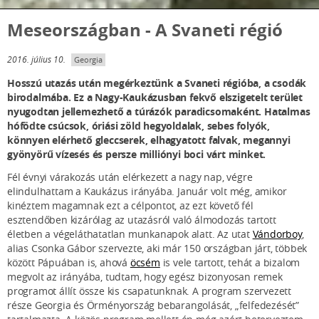
Meseországban - A Svaneti régió
2016. július 10.
Georgia
Hosszú utazás után megérkeztünk a Svaneti régióba, a csodák
birodalmába. Ez a Nagy-Kaukázusban fekvő elszigetelt terület
nyugodtan jellemezhető a túrázók paradicsomaként. Hatalmas
hófödte csúcsok, óriási zöld hegyoldalak, sebes folyók,
könnyen elérhető gleccserek, elhagyatott falvak, megannyi
gyönyörű vízesés és persze milliónyi boci várt minket.
Fél évnyi várakozás után elérkezett a nagy nap, végre
elindulhattam a Kaukázus irányába. Január volt még, amikor
kinéztem magamnak ezt a célpontot, az ezt követő fél
esztendőben kizárólag az utazásról való álmodozás tartott
életben a végeláthatatlan munkanapok alatt. Az utat
Vándorboy
,
alias Csonka Gábor szervezte, aki már 150 országban járt, többek
között Pápuában is, ahová
öcsém
is vele tartott, tehát a bizalom
megvolt az irányába, tudtam, hogy egész bizonyosan remek
programot állít össze kis csapatunknak. A program szervezett
része Georgia és Örményország bebarangolását, „felfedezését”