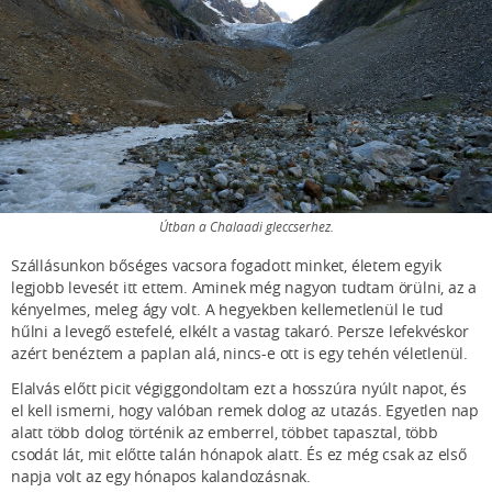
Útban a Chalaadi gleccserhez.
Szállásunkon bőséges vacsora fogadott minket, életem egyik
legjobb levesét itt ettem. Aminek még nagyon tudtam örülni, az a
kényelmes, meleg ágy volt. A hegyekben kellemetlenül le tud
hűlni a levegő estefelé, elkélt a vastag takaró. Persze lefekvéskor
azért benéztem a paplan alá, nincs-e ott is egy tehén véletlenül.
Elalvás előtt picit végiggondoltam ezt a hosszúra nyúlt napot, és
el kell ismerni, hogy valóban remek dolog az utazás. Egyetlen nap
alatt több dolog történik az emberrel, többet tapasztal, több
csodát lát, mit előtte talán hónapok alatt. És ez még csak az első
napja volt az egy hónapos kalandozásnak.