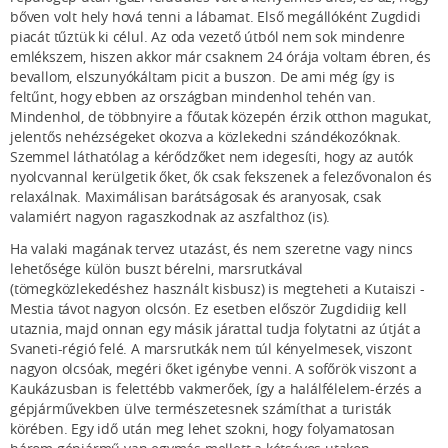
bőven volt hely hová tenni a lábamat. Első megállóként Zugdidi
piacát tűztük ki célul. Az oda vezető útból nem sok mindenre
emlékszem, hiszen akkor már csaknem 24 órája voltam ébren, és
bevallom, elszunyókáltam picit a buszon. De ami még így is
feltűnt, hogy ebben az országban mindenhol tehén van.
Mindenhol, de többnyire a főutak közepén érzik otthon magukat,
jelentős nehézségeket okozva a közlekedni szándékozóknak.
Szemmel láthatólag a kérődzőket nem idegesíti, hogy az autók
nyolcvannal kerülgetik őket, ők csak fekszenek a felezővonalon és
relaxálnak. Maximálisan barátságosak és aranyosak, csak
valamiért nagyon ragaszkodnak az aszfalthoz (is).
Ha valaki magának tervez utazást, és nem szeretne vagy nincs
lehetősége külön buszt bérelni, marsrutkával
(tömegközlekedéshez használt kisbusz) is megteheti a Kutaiszi -
Mestia távot nagyon olcsón. Ez esetben először Zugdidiig kell
utaznia, majd onnan egy másik járattal tudja folytatni az útját a
Svaneti-régió felé. A marsrutkák nem túl kényelmesek, viszont
nagyon olcsóak, megéri őket igénybe venni. A sofőrök viszont a
Kaukázusban is felettébb vakmerőek, így a halálfélelem-érzés a
gépjárművekben ülve természetesnek számíthat a turisták
körében. Egy idő után meg lehet szokni, hogy folyamatosan