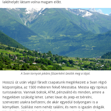
lakóhelyét láttam volna magam előtt.
A Svan tornyok pikáns fűszerként ízesítik meg a tájat.
Hosszú út után végül fáradt csapatunk megérkezett a Svan régió
központjába, az 1500 méteren fekvő Mestiába. Mestia egy tipikus
turistaváros. Vannak boltok, ATM, pénzváltó és minden, amire a
hegyekben szükség lehet. Lehet lovat és jeep-et bérelni,
szervezett utakra befizetni, de akár egyedül bolyongani is a
környéken. Szállást nem nehéz találni, és nem is igazán drágák.