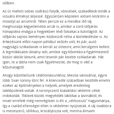
időben.
Az út mellett sebes sodrású folyók, vízesések, szakadékok tették a
vizuális élményt teljessé. Egyszerűen képtelen voltam letörölni a
mosolyt az arcomról. Télen persze ez a mesébe illő táj
megmutatja kegyetlenebb arcát is, amikor a zord időjárás
hónapokra elvágja a hegyekben lévő falvakat a külvilágtól. Az
időjárás sajnos keményen közbeszól néha a közlekedésbe is. Az
érkezésünk előtti napon például esőzés volt, és pár, autó
nagyságú szikladarab is került az úttestre, amit kerülgetni kellett.
A legmókásabb látvány volt, amikor egy kőomlásra figyelmeztető
közúti táblát láttunk, amit letarolt pár kisebb szikladarab. Hát
igen, itt a tábla nem csak figyelmeztet, de meg is véd a
kőzuhatagtól.
Ahogy közelítettünk célállomásunkhoz, Mestia városához, egyre
több Svan torony tűnt fel. A kilencedik században kezdték emelni
ezeket az építményeket a helyiek, amelyek eredetileg
lakóépületek voltak. A toronyszerű kialakítást védelmi célok
indokolták. Többek között megvédték lakóikat a lavináktól, és
mivel errefelé még nemrégiben is élt a „vérbosszú” hagyománya,
így a család ellenségei ellen is védelmet nyújtottak. A táj továbbra
is meseszerű, idillikus, kristálytiszta volt, mintha álmaim