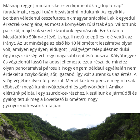
Másnap reggel, miután sikeresen kipihentük a „dupla-nap”
fáradalmait, reggeli után bevásárolni indultunk. Az egyik kis
boltban véletlenül összefutottunk magyar srácokkal, akik egyedül
érkeztek Georgiába, és most a környéken túráztak épp. Váltottunk
pár szót, majd sok sikert kívántunk egymásnak. Ezek után a
Mestiától kb 50km-re lévő, Ushguli nevű település felé vettük az
irányt. Az út minősége az első kb 10 kilométert leszámítva olyan
volt, amilyen egy ilyen, eldugott, „világvége” településhez dukál,
úgyhogy szükség volt egy magasabb építésű buszra. Kátyúhegyek
és végtelenül lassú haladás jellemezte ezt a részt, de mindez
olyan panorámával párosult, hogy engem például egyáltalán nem
érdekelt a zötykölődés, sőt, igazából így volt autentikus az érzés. A
világ végéhez ilyen út passzol. Menet közben persze megint csak
többször megálltunk nyújtózkodni és gyönyörködni. Amikor
elértünk például egy szurdokos-részhez, kiszálltunk a járműdől és
gyalog tettük meg a következő kilométert, hogy
gyönyörködhessünk a tájban.