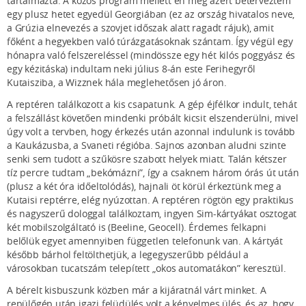
tartalmazta. A közös program mellett én még azért beterveztem
egy plusz hetet egyedül Georgiában (ez az ország hivatalos neve,
a Grúzia elnevezés a szovjet időszak alatt ragadt rájuk), amit
főként a hegyekben való túrázgatásoknak szántam. Így végül egy
hónapra való felszereléssel (mindössze egy hét kilós poggyász és
egy kézitáska) indultam neki július 8-án este Ferihegyről
Kutaisziba, a Wizznek hála meglehetősen jó áron.
A reptéren találkozott a kis csapatunk. A gép éjfélkor indult, tehát
a felszállást követően mindenki próbált kicsit elszenderülni, mivel
úgy volt a tervben, hogy érkezés után azonnal indulunk is tovább
a Kaukázusba, a Svaneti régióba. Sajnos azonban aludni szinte
senki sem tudott a szűkösre szabott helyek miatt. Talán kétszer
tíz percre tudtam „bekómázni”, így a csaknem három órás út után
(plusz a két óra időeltolódás), hajnali öt körül érkeztünk meg a
Kutaisi reptérre, elég nyúzottan. A reptéren rögtön egy praktikus
és nagyszerű dologgal találkoztam, ingyen Sim-kártyákat osztogat
két mobilszolgáltató is (Beeline, Geocell). Érdemes felkapni
belőlük egyet amennyiben független telefonunk van. A kártyát
később bárhol feltölthetjük, a legegyszerűbb például a
városokban tucatszám telepített „okos automatákon” keresztül.
A bérelt kisbuszunk közben már a kijáratnál várt minket. A
repülőgép után igazi felüdülés volt a kényelmes ülés, és az, hogy