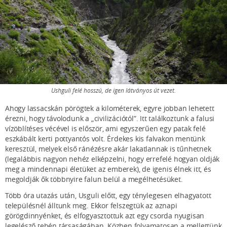
Ushguli felé hosszú, de igen látványos út vezet.
Ahogy lassacskán pörögtek a kilométerek, egyre jobban lehetett
érezni, hogy távolodunk a „civilizációtól”. Itt találkoztunk a falusi
vízöblítéses vécével is először, ami egyszerűen egy patak felé
eszkábált kerti pottyantós volt. Érdekes kis falvakon mentünk
keresztül, melyek első ránézésre akár lakatlannak is tűnhetnek
(legalábbis nagyon nehéz elképzelni, hogy errefelé hogyan oldják
meg a mindennapi életüket az emberek), de igenis élnek itt, és
megoldják ők többnyire falun belül a megélhetésüket.
Több óra utazás után, Usguli előtt, egy ténylegesen elhagyatott
településnél álltunk meg. Ekkor felszegtük az aznapi
görögdinnyénket, és elfogyasztottuk azt egy csorda nyugisan
legelésző tehén társaságában. Közben folyamatosan a mellettünk