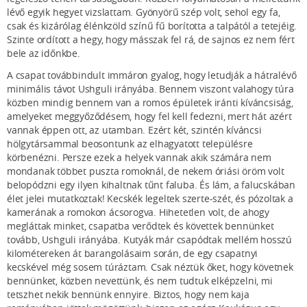
lévő egyik hegyet vizslattam. Gyönyörű szép volt, sehol egy fa,
csak és kizárólag élénkzöld színű fű borította a talpától a tetejéig.
Szinte ordított a hegy, hogy másszak fel rá, de sajnos ez nem fért
bele az időnkbe.
A csapat továbbindult immáron gyalog, hogy letudják a hátralévő
minimális távot Ushguli irányába. Bennem viszont valahogy túra
közben mindig bennem van a romos épületek iránti kíváncsiság,
amelyeket meggyőződésem, hogy fel kell fedezni, mert hát azért
vannak éppen ott, az utamban. Ezért két, szintén kíváncsi
hölgytársammal beosontunk az elhagyatott településre
körbenézni. Persze ezek a helyek vannak akik számára nem
mondanak többet puszta romoknál, de nekem óriási öröm volt
belopódzni egy ilyen kihaltnak tűnt faluba. És lám, a falucskában
élet jelei mutatkoztak! Kecskék legeltek szerte-szét, és pózoltak a
kamerának a romokon ácsorogva. Hihetetlen volt, de ahogy
megláttak minket, csapatba verődtek és követtek bennünket
tovább, Ushguli irányába. Kutyák már csapódtak mellém hosszú
kilométereken át barangolásaim során, de egy csapatnyi
kecskével még sosem túráztam. Csak néztük őket, hogy követnek
bennünket, közben nevettünk, és nem tudtuk elképzelni, mi
tetszhet nekik bennünk ennyire. Biztos, hogy nem kaja